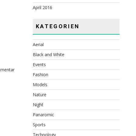
April 2016
KATEGORIEN
Aerial
Black and White
Events
mmentar
Fashion
Models
Nature
Night
Panaromic
Sports
Technology