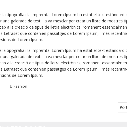
e la tipografia i la impremta. Lorem Ipsum ha estat el text estàndard d
 una galerada de text i la va mesclar per crear un llibre de mostres t
cap a la creació de tipus de lletra electrònics, romanent essencialme
fulls Letraset que contenien passatges de Lorem Ipsum, i més recent
rsions de Lorem Ipsum.
e la tipografia i la impremta. Lorem Ipsum ha estat el text estàndard d
 una galerada de text i la va mesclar per crear un llibre de mostres t
cap a la creació de tipus de lletra electrònics, romanent essencialme
fulls Letraset que contenien passatges de Lorem Ipsum, i més recent
rsions de Lorem Ipsum.
Fashion
Por