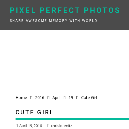
Skip
to
PIXEL PERFECT PHOTOS
content
SHARE AWESOME MEMORY WITH WORLD
Home
2016
April
19
Cute Girl
CUTE GIRL
April 19, 2016
chriskuenitz