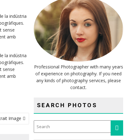
e la indústria
ipogràfiques.
nt sense
ment amb
e la indústria
ipogràfiques.
Professional Photographer with many years
nt sense
of experience on photography. If you need
ment amb
any kinds of photography services, please
contact.
SEARCH PHOTOS
trait Image